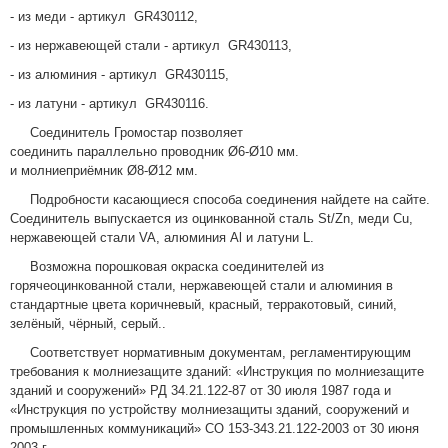
- из меди - артикул
GR43011
2,
- из нержавеющей стали - артикул
GR43011
3,
- из алюминия - артикул
GR43011
5,
- из латуни - артикул
GR43011
6.
Соединитель
Громостар позволяет
соедин
и
ть
параллельно
проводник Ø6-Ø10 мм.
и молниеприёмник
Ø8-Ø12
мм.
Подробности касающиеся способа соединения найдете на сайте.
Соединитель
выпускается из оцинкованной сталь St/Zn, меди Cu,
нержавеющей стали VA, алюминия Al и латуни L.
Возможна порошковая окраска с
оединителей
из
горячеоцинкованной стали
, нержавеющей стали и алюминия
в
стандартные цвета
коричневый, красный, терракотовый, синий,
зелёный, чёрный, серый.
.
Соответствует нормативным документам, регламентирующим
требования к молниезащите зданий: «Инструкция по молниезащите
зданий и сооружений» РД 34.21.122-87 от 30 июля 1987 года и
«Инструкция по устройству молниезащиты зданий, сооружений и
промышленных коммуникаций» CO 153-343.21.122-2003 от 30 июня
2003 г.