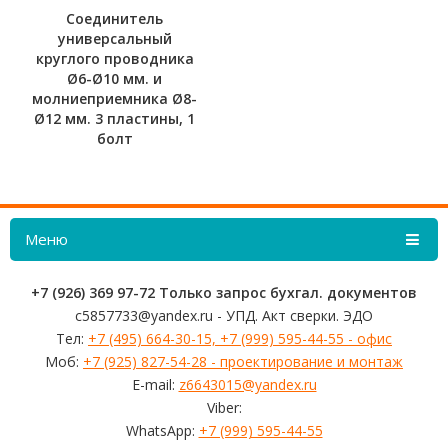
Соединитель
универсальный
круглого проводника
Ø6-Ø10 мм. и
молниеприемника Ø8-
Ø12 мм. 3 пластины, 1
болт
Меню
+7 (926) 369 97-72 Только запрос бухгал. документов
c5857733@yandex.ru - УПД. Акт сверки. ЭДО
Тел:
+7 (495) 664-30-15, +7 (999) 595-44-55 - офис
Моб:
+7 (925) 827-54-28 - проектирование и монтаж
E-mail:
z6643015@yandex.ru
Viber:
WhatsApp:
+7 (999) 595-44-55