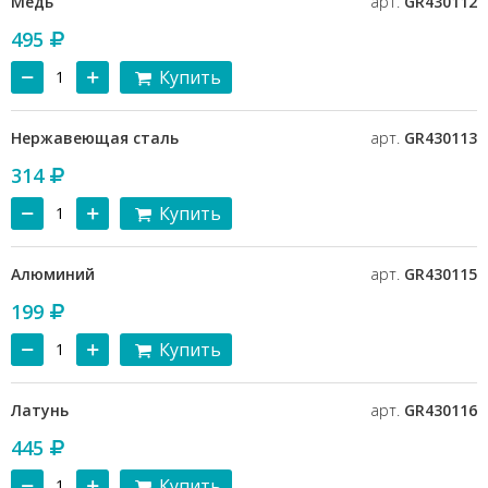
Медь
арт.
GR430112
495
Купить
Нержавеющая сталь
арт.
GR430113
314
Купить
Алюминий
арт.
GR430115
199
Купить
Латунь
арт.
GR430116
445
Купить